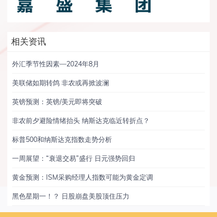
相关资讯
外汇季节性因素—2024年8月
美联储如期转鸽 非农或再掀波澜
英镑预测：英镑/美元即将突破
非农前夕避险情绪抬头 纳斯达克临近转折点？
标普500和纳斯达克指数走势分析
一周展望：“衰退交易”盛行 日元强势回归
黄金预测：ISM采购经理人指数可能为黄金定调
黑色星期一！？ 日股崩盘美股顶住压力