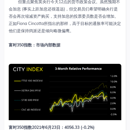
但重点聚焦英央行今天12点的货币政策会议。虽然预期不
会加息 (事实上距加息还很遥远)，但交易员们希望明确央行是
否会再次缩减资产购买，支持加息的投票委员数是否会增加。
正如Fiona Cincotta所指出的那样，高于目标的通胀率可能决定
他们是保持鸽派还是倾向略微偏鹰。
富时
350
指数：市场内部数据
富时
350
指数
2021
年
6
月
23
日：
4056.33 (-0.2%)