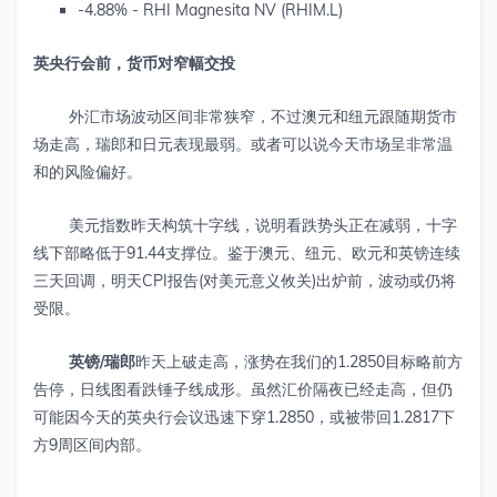
-4.88% - RHI Magnesita NV (RHIM.L)
英央行会前，货币对窄幅交投
外汇市场波动区间非常狭窄，不过澳元和纽元跟随期货市
场走高，瑞郎和日元表现最弱。或者可以说今天市场呈非常温
和的风险偏好。
美元指数昨天构筑十字线，说明看跌势头正在减弱，十字
线下部略低于91.44支撑位。鉴于澳元、纽元、欧元和英镑连续
三天回调，明天CPI报告(对美元意义攸关)出炉前，波动或仍将
受限。
英镑
/
瑞郎
昨天上破走高，涨势在我们的1.2850目标略前方
告停，日线图看跌锤子线成形。虽然汇价隔夜已经走高，但仍
可能因今天的英央行会议迅速下穿1.2850，或被带回1.2817下
方9周区间内部。