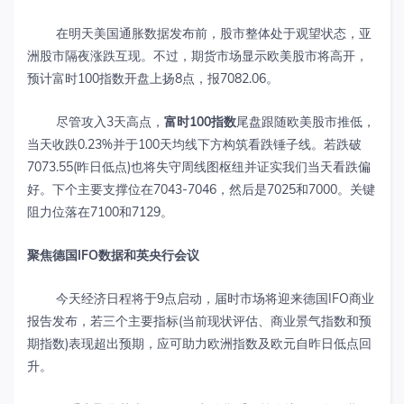
在明天美国通胀数据发布前，股市整体处于观望状态，亚
洲股市隔夜涨跌互现。不过，期货市场显示欧美股市将高开，
预计富时100指数开盘上扬8点，报7082.06。
尽管攻入3天高点，
富时
100
指数
尾盘跟随欧美股市推低，
当天收跌0.23%并于100天均线下方构筑看跌锤子线。若跌破
7073.55(昨日低点)也将失守周线图枢纽并证实我们当天看跌偏
好。下个主要支撑位在7043-7046，然后是7025和7000。关键
阻力位落在7100和7129。
聚焦德国
IFO
数据和英央行会议
今天经济日程将于9点启动，届时市场将迎来德国IFO商业
报告发布，若三个主要指标(当前现状评估、商业景气指数和预
期指数)表现超出预期，应可助力欧洲指数及欧元自昨日低点回
升。