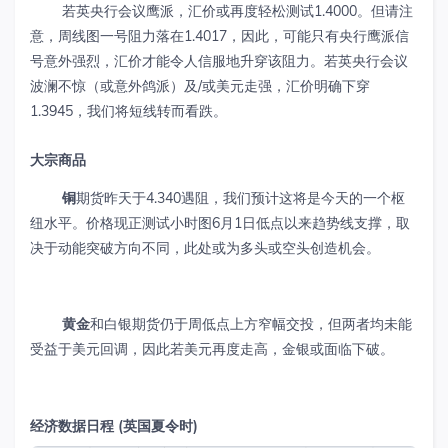
若英央行会议鹰派，汇价或再度轻松测试1.4000。但请注
意，周线图一号阻力落在1.4017，因此，可能只有央行鹰派信
号意外强烈，汇价才能令人信服地升穿该阻力。若英央行会议
波澜不惊（或意外鸽派）及/或美元走强，汇价明确下穿
1.3945，我们将短线转而看跌。
大宗商品
铜
期货昨天于4.340遇阻，我们预计这将是今天的一个枢
纽水平。价格现正测试小时图6月1日低点以来趋势线支撑，取
决于动能突破方向不同，此处或为多头或空头创造机会。
黄金
和白银期货仍于周低点上方窄幅交投，但两者均未能
受益于美元回调，因此若美元再度走高，金银或面临下破。
经济数据日程 (英国夏令时)