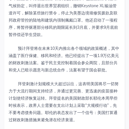
气候协定，叫停退出世界贸易组织，撤销Keystone XL输油管
道许可，解除某些旅行禁令，停止为美墨边境墙修筑拨款及联
邦政府管控的陆地和建筑内强制佩戴口罩。他还启动了一项程
序，将暂停驱逐部分移民的期限延长到3月底，并要求9月底前
暂停偿还学生贷款。
预计拜登将在未来10天内推出各个领域的政策概述，其中
涵盖了医疗保健、移民和经济。他已经提出了一项1.9万亿美元
的财政刺激法案。鉴于民主党控制着国会参众两院，且部分共
和党人已暗示愿意与新总统合作，法案有望于国会获批。
拜登刺激计划规模大大超过以往，这表明美国将尽一切努
力于大流行期间支持经济，并通过更完善、更迅速的疫苗接种
计划使经济恢复运转。拜登提名的美国财政部长耶伦本周早些
时候表示，政界人士需要在支出计划上采取“大规模行动”，先
不要考虑债务问题。耶伦的表态发出了一个信号：美国打算通
过财政刺激措施来避免潜在经济衰退。