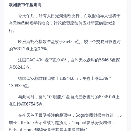
欧洲股市午盘走高
今天午后，所有人目光聚焦欧央行，而欧盟领导人也将于
今天晚些时候举行峰会，讨论欧盟应如何应对新冠病毒大流
行。
欧洲斯托克指数午盘收于3642.5点，较上个交易日收盘时
的3631.2点上涨0.3%。
法国CAC 40午盘下跌0.4%，自昨天收盘时的5646.5点探
入5624.3点。
德国DAX指数昨日收于13944.6点，午盘上涨0.3%至
13993.0点。
与此同时，富时100指数午盘自周三收盘时的6746.0点上
涨0.1%至6754.5点。
在今天英国最受关注的股票中，Sage集团财报营收进一步
增长，Ibstock表示业绩将超预期，4imprint复苏势头增强，
Pets at Home继续受益于其基本零售商地位。