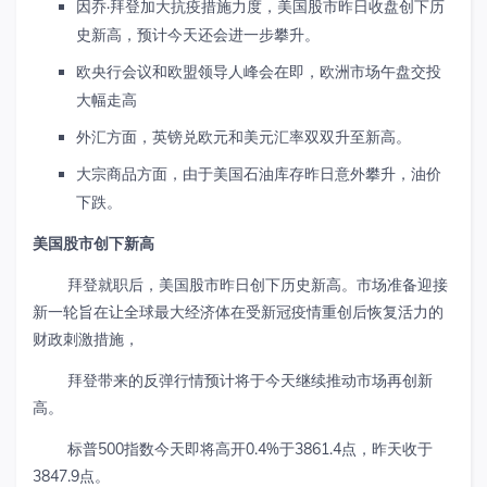
因乔·拜登加大抗疫措施力度，美国股市昨日收盘创下历
史新高，预计今天还会进一步攀升。
欧央行会议和欧盟领导人峰会在即，欧洲市场午盘交投
大幅走高
外汇方面，英镑兑欧元和美元汇率双双升至新高。
大宗商品方面，由于美国石油库存昨日意外攀升，油价
下跌。
美国股市创下新高
拜登就职后，美国股市昨日创下历史新高。市场准备迎接
新一轮旨在让全球最大经济体在受新冠疫情重创后恢复活力的
财政刺激措施，
拜登带来的反弹行情预计将于今天继续推动市场再创新
高。
标普500指数今天即将高开0.4%于3861.4点，昨天收于
3847.9点。