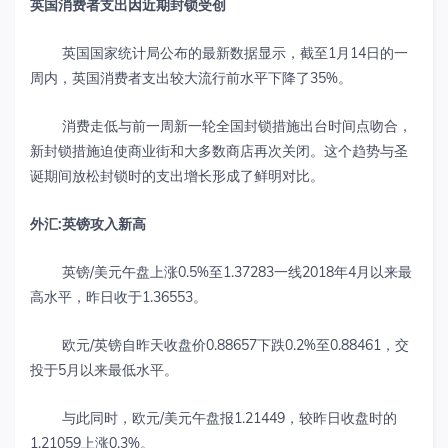
英国消费者支出因近期封锁受创
英国国家统计局公布的最新数据显示，截至1月14日的一
周内，英国消费者支出较大流行前水平下降了35%。
消费走低与前一周新一轮全国封锁措施出台时间点吻合，
新封锁措施迫使商业街和大多数商店再次关闭。这个趋势与圣
诞期间放松封锁时的支出增长形成了鲜明对比。
外汇
:
英镑攻入新高
英镑/美元午盘上涨0.5%至1.37283一线2018年4月以来最
高水平，昨日收于1.36553。
欧元/英镑自昨天收盘价0.88657下跌0.2%至0.88461，交
投于5月以来最低水平。
与此同时，欧元/美元午盘报1.21449，较昨日收盘时的
1.21059上涨0.3%。