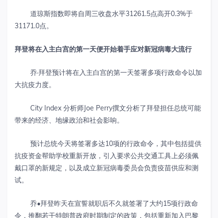
道琼斯指数即将自周三收盘水平31261.5点高开0.3%于
31171.0点。
拜登将在入主白宫的第一天便开始着手应对新冠病毒大流行
乔·拜登预计将在入主白宫的第一天签署多项行政命令以加
大抗疫力度。
City Index 分析师Joe Perry撰文分析了拜登担任总统可能
带来的经济、地缘政治和社会影响。
预计总统今天将签署多达10项的行政命令，其中包括提供
抗疫资金帮助学校重新开放，引入要求公共交通工具上必须佩
戴口罩的新规定，以及成立新冠病毒委员会负责疫苗供应和测
试。
乔•拜登昨天在宣誓就职后不久就签署了大约15项行政命
令，推翻若干特朗普政府时期制定的政策，包括重新加入巴黎