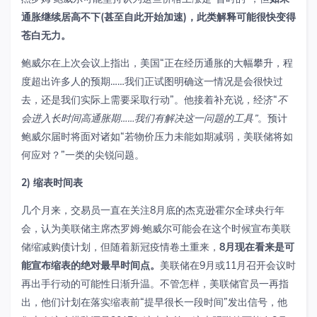
通胀继续居高不下
(
甚至自此开始加速
)
，此类解释可能很快变得
苍白无力。
鲍威尔在上次会议上指出，美国“正在经历通胀的大幅攀升，程
度超出许多人的预期……我们正试图明确这一情况是会很快过
去，还是我们实际上需要采取行动”。他接着补充说，经济“
不
会进入长时间高通胀期……我们有解决这一问题的工具”
。预计
鲍威尔届时将面对诸如“若物价压力未能如期减弱，美联储将如
何应对？”一类的尖锐问题。
2)
缩表时间表
几个月来，交易员一直在关注8月底的杰克逊霍尔全球央行年
会，认为美联储主席杰罗姆·鲍威尔可能会在这个时候宣布美联
储缩减购债计划，但随着新冠疫情卷土重来，
8
月现在看来是可
能宣布缩表的绝对最早时间点。
美联储在9月或11月召开会议时
再出手行动的可能性日渐升温。不管怎样，美联储官员一再指
出，他们计划在落实缩表前“提早很长一段时间”发出信号，他