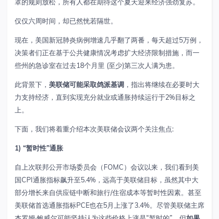
罩的规则放松，所有人都在期待这个夏天迎来经济强劲复苏。
仅仅六周时间，却已然恍若隔世。
现在，美国新冠肺炎病例增速几乎翻了两番，每天超过5万例，
决策者们正在基于公共健康情况考虑扩大经济限制措施，而一
些州的急诊室在过去18个月里 (至少)第三次人满为患。
此背景下，
美联储可能采取鸽派基调
，指出将继续在必要时大
力支持经济，直到实现充分就业或通胀持续运行于2%目标之
上。
下面，我们将着重介绍本次美联储会议两个关注焦点:
1)
“暂时性”通胀
自上次联邦公开市场委员会（FOMC）会议以来，我们看到美
国CPI通胀指标飙升至5.4%，远高于美联储目标，虽然其中大
部分增长来自供应链中断和旅行/住宿成本等暂时性因素。甚至
美联储首选通胀指标PCE也在5月上涨了3.4%。尽管美联储主席
杰罗姆·鲍威尔可能坚持认为这些价格上涨是“暂时的”，但
如果