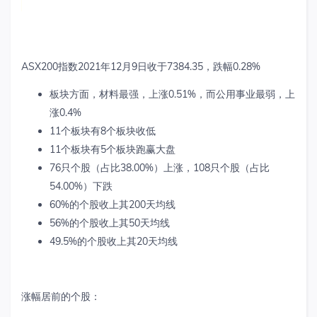
ASX200
指数
2021
年
12
月
9
日收于
7384.35
，跌幅
0.28%
板块方面，材料最强，上涨
0.51%
，而公用事业最弱，上
涨
0.4%
11
个板块有
8
个板块收低
11
个板块有
5
个板块跑赢大盘
76
只个股（占比
38.0
0
%
）上涨，
108
只个股（占比
54.0
0
%
）下跌
60
%
的个股收上其
200
天均线
56
%
的个股收上其
50
天均线
49.5
%
的个股收上其
20
天均线
涨幅居前的个股：