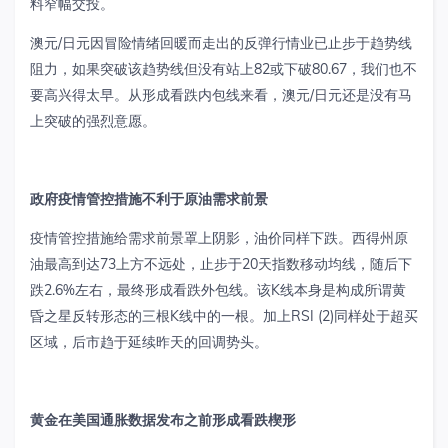
料窄幅交投。
澳元
/
日元因冒险情绪回暖而走出的反弹行情业已止步于趋势线
阻力，如果突破该趋势线但没有站上
82
或下破
80.67
，我们也不
要高兴得太早。从形成看跌内包线来看，澳元
/
日元还是没有马
上突破的强烈意愿。
政府疫情管控措施不利于原油需求前景
疫情管控措施给需求前景罩上阴影，油价同样下跌。西得州原
油最高到达
73
上方不远处，止步于
20
天指数移动均线，随后下
跌
2.6%
左右，最终形成看跌外包线。该
K
线本身是构成所谓黄
昏之星反转形态的三根
K
线中的一根。加上
RSI (2)
同样处于超买
区域，后市趋于延续昨天的回调势头。
黄金在美国通胀数据发布之前形成看跌楔形