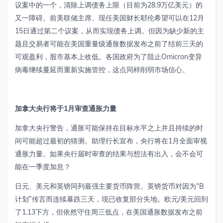
议案中的一个，清除上调债务上限（目前为
28.9
万亿美元）的
又一障碍。前美联储主席、现任美国财长耶伦希望可以在
12
月
15
日通过第二个议案，从而实现债务上调。但因为缺少新的主
题且交易者可能在美国重量级通胀数据发布之前了结前三天的
可观盈利，股市基本上收低。各国政府为了阻止
Omicron
变异
病毒继续蔓延而重新实施管控，这点同样削弱市场信心。
加拿大央行将于
1
月审查通胀力量
加拿大央行警告，通胀可能保持在目标水平之上并且持续的时
间可能超过最初的猜测。助理行长宣布，央行将在
1
月全面审视
通胀力量。如果央行届时审查的结果与想法有出入，会不会可
能在一季度加息？
日元、美元和英镑同列最强主要货币阵营。英镑货币对因为“
B
计划”传言而连续暴跌三天，现已收复部分失地。欧元
/
美元回到
了
1.13
下方，但依然守住周三低点，在美国通胀数据发布之前