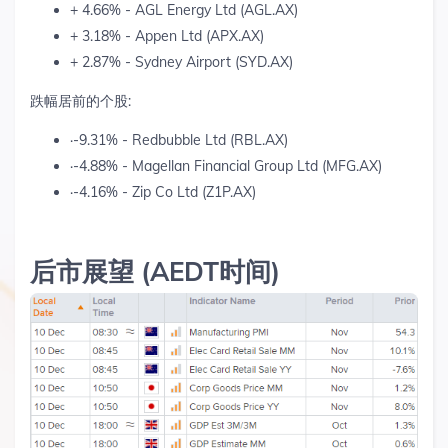
+ 4.66% - AGL Energy Ltd (AGL.AX)
+ 3.18% - Appen Ltd (APX.AX)
+ 2.87% - Sydney Airport (SYD.AX)
跌幅居前的个股
:
·
-9.31% - Redbubble Ltd (RBL.AX)
·
-4.88% - Magellan Financial Group Ltd (MFG.AX)
·
-4.16% - Zip Co Ltd (Z1P.AX)
后市展望
(AEDT
时间
)