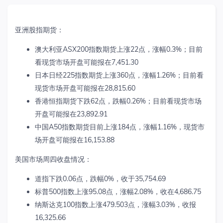
亚洲股指期货：
澳大利亚
ASX200
指数期货上涨
22
点，
涨幅
0.3%
；目前
看现货市场开盘可能报在
7,451.30
日本日经
225
指数期货上涨
360
点，涨幅
1.26
%
；目前看
现货市场开盘可能报在
28,815.60
香港恒指期货下跌
62
点，跌幅
0.26
%
；目前看现货市场
开盘可能报在
23,892.91
中国
A50
指数期货目前
上涨
184
点，
涨
幅
1.16%
，
现货市
场开盘可能报在
16,153.88
美国市场周四收盘情况：
道指下跌
0.06
点，跌幅
0%
，收于
35,754.69
标普
500
指数上涨
95.08
点，涨幅
2.08%
，收在
4,686.75
纳斯达克
100
指数上涨
479.503
点，涨幅
3.03%
，收报
16,325.66