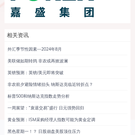
相关资讯
外汇季节性因素—2024年8月
美联储如期转鸽 非农或再掀波澜
英镑预测：英镑/美元即将突破
非农前夕避险情绪抬头 纳斯达克临近转折点？
标普500和纳斯达克指数走势分析
一周展望：“衰退交易”盛行 日元强势回归
黄金预测：ISM采购经理人指数可能为黄金定调
黑色星期一！？ 日股崩盘美股顶住压力