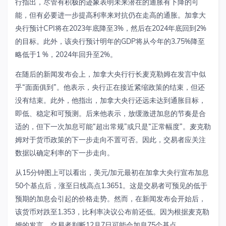
行指出，尽管有积极的迹象表明未来潜在的通胀有下降的可
能，但有必要进一步提高利率来对抗仍在走高的通胀。加拿大
央行预计
CPI
将在
2023
年底降至
3%
，然后在
2024
年底回到
2%
的目标。此外，该央行预计明年的
GDP
将从今年的
3.75%
降至
略低于
1 %
，
2024
年回升至
2%
。
在随后的新闻发布会上，加拿大央行行长麦克勒姆在发言中似
乎
“
面面俱到
”
。他表示，央行正在接近紧缩政策的结束，但还
没有结束。此外，他指出，加拿大央行还远未达到通胀目标，
即低、稳定和可预测。后来他表示，放缓激进加息的节奏是合
适的，但下一次加息可能
“
超出常规
”
或只是
“
正常幅度
”
。麦克勒
姆对于货币政策的下一步走向不置可否。因此，交易者应关注
数据以确定利率的下一步走向。
从
15
分钟图上可以看出，美元
/
加元最初在加拿大央行宣布加息
50
个基点后，涨至日线高点
1.3651
。这是交易者可预见的低于
预期的加息会引起的价格走势。然而，在新闻发布会开始后，
该货币对跌至
1.353
，比利率决议公布前还低。因为根据麦克勒
姆的发言，交易者判断
12
月
7
日可能会加息
75
个基点。