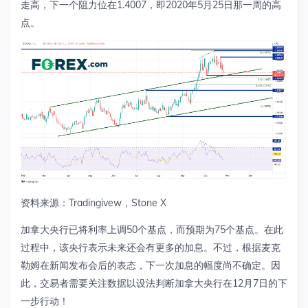
走高，下一个阻力位在
1.4007
，即
2020
年
5
月
25
日那一周的高
点。
资料来源：
Tradingivew
，
Stone X
加拿大央行已将利率上调
50
个基点，而预期为
75
个基点。在此
过程中，该央行表示未来还会有更多的加息。不过，根据麦克
勒姆在新闻发布会后的表态，下一次加息的幅度尚不确定。因
此，交易者需要关注数据以设法判断加拿大央行在
12
月
7
日的下
一步行动！