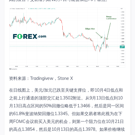
资料来源：
Tradingivew
，
Stone X
在日线图上，美元
/
加元已跌至关键支撑位，即
10
月
4
日低点和
之前上行通道的顶部交汇处
1.3502
附近。从
9
月
13
日低点到
10
月
13
日高点区间的
50%
回撤位略低于
1.3466
，然后是同一区间
的
61.8%
斐波纳契回撤位
1.3345
。但如果交易者将此视为在下
周
FOMC
会议前买入美元的机会，则第一个阻力位在
10
月
21
日
的高点
1.3854
，然后是
10
月
13
日的高点
1.3978
。如果价格继续